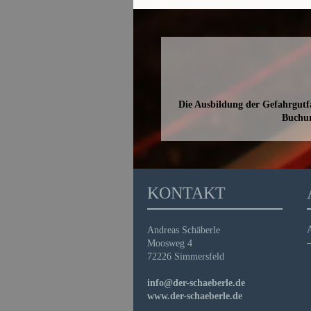
Die Ausbildung der Gefahrgutfa
Buchu
KONTAKT
A
Andreas Schäberle
Moosweg 4
72226 Simmersfeld
info@der-schaeberle.de
www.der-schaeberle.de