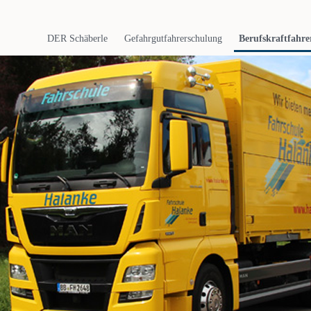
Navigation
überspringen
DER Schäberle
Gefahrgutfahrerschulung
Berufskraftfahre