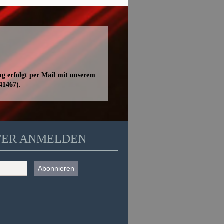
ng erfolgt per Mail mit unserem
41467).
TER ANMELDEN