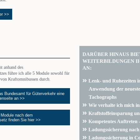
ier >>
DARÜBER HINAUS BIE
WEITERBILDUNGEN I
AN:
ht anhand des
tzes führe ich alle 5 Module sowohl für
r von Kraftomnibussen durch.
Lenk- und Ruhezeiten i
Anwendung der neuesten
 das Bundesamt für Güterverkehr eine
Tachographs
enseite an >>
Wie verhalte ich mich in
Kraftstoffeinsparung un
n Module nach dem
setz finden Sie hier >>
Kompetentes Auftreten - 
Ladungssicherung nach 
Ladungssicherung in Co