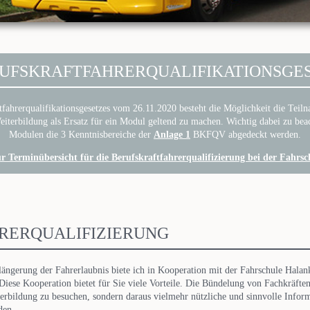
UFSKRAFTFAHRERQUALIFIKATIONSGE
fahrerqualifikationsgesetzes vom 26.11.2020 besteht die Möglichkeit die Teil
iterbildung als Ersatz für ein Modul geltend zu machen. Wichtig dabei zu beac
Modulen die 3 Kenntnisbereiche der
Anlage 1
BKFQV abgedeckt werden.
ur Terminübersicht für die Berufskraftfahrerqualifizierung bei der Fahrs
RERQUALIFIZIERUNG
längerung der Fahrerlaubnis biete ich in Kooperation mit der Fahrschule Halank
 Diese Kooperation bietet für Sie viele Vorteile. Die Bündelung von Fachkräften
iterbildung zu besuchen, sondern daraus vielmehr nützliche und sinnvolle Info
den.