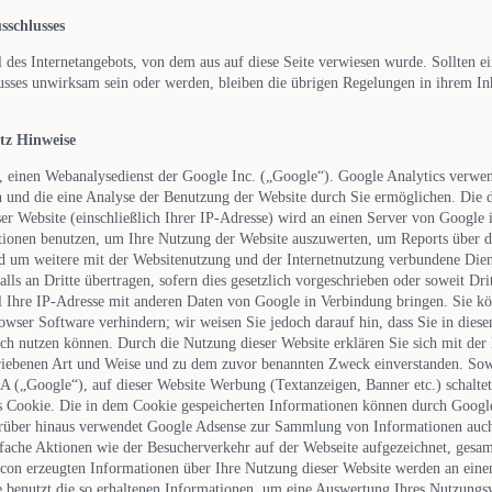
sschlusses
l des Internetangebots, von dem aus auf diese Seite verwiesen wurde. Sollten 
sses unwirksam sein oder werden, bleiben die übrigen Regelungen in ihrem Inh
tz Hinweise
, einen Webanalysedienst der Google Inc. („Google“). Google Analytics verwend
 und die eine Analyse der Benutzung der Website durch Sie ermöglichen. Die 
er Website (einschließlich Ihrer IP-Adresse) wird an einen Server von Google
tionen benutzen, um Ihre Nutzung der Website auszuwerten, um Reports über di
d um weitere mit der Websitenutzung und der Internetnutzung verbundene Dien
ls an Dritte übertragen, sofern dies gesetzlich vorgeschrieben oder soweit Dr
l Ihre IP-Adresse mit anderen Daten von Google in Verbindung bringen. Sie kön
owser Software verhindern; wir weisen Sie jedoch darauf hin, dass Sie in diese
ch nutzen können. Durch die Nutzung dieser Website erklären Sie sich mit der
riebenen Art und Weise und zu dem zuvor benannten Zweck einverstanden. Sow
 („Google“), auf dieser Website Werbung (Textanzeigen, Banner etc.) schaltet,
s Cookie. Die in dem Cookie gespeicherten Informationen können durch Google 
rüber hinaus verwendet Google Adsense zur Sammlung von Informationen auch
fache Aktionen wie der Besucherverkehr auf der Webseite aufgezeichnet, gesa
on erzeugten Informationen über Ihre Nutzung dieser Website werden an ein
e benutzt die so erhaltenen Informationen, um eine Auswertung Ihres Nutzungs