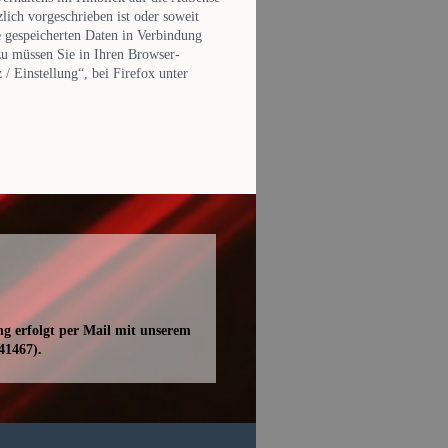
lich vorgeschrieben ist oder soweit
e gespeicherten Daten in Verbindung
zu müssen Sie in Ihren Browser-
/ Einstellung“, bei Firefox unter
ng erfolgt per Mail mit unserem
41467).