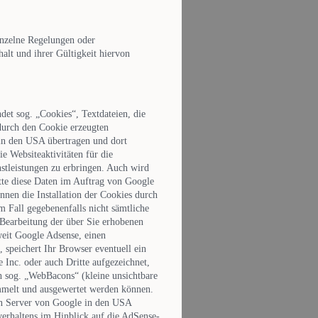
einzelne Regelungen oder
alt und ihrer Gültigkeit hiervon
et sog. „Cookies“, Textdateien, die
durch den Cookie erzeugten
 in den USA übertragen und dort
e Websiteaktivitäten für die
stleistungen zu erbringen. Auch wird
itte diese Daten im Auftrag von Google
nen die Installation der Cookies durch
m Fall gegebenenfalls nicht sämtliche
 Bearbeitung der über Sie erhobenen
eit Google Adsense, einen
 speichert Ihr Browser eventuell ein
Inc. oder auch Dritte aufgezeichnet,
 sog. „WebBacons“ (kleine unsichtbare
mmelt und ausgewertet werden können.
en Server von Google in den USA
verhaltens im Hinblick auf die AdSense-