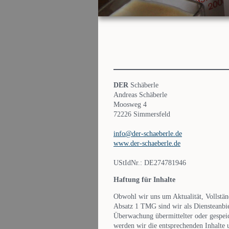
DER
Schäberle
Andreas Schäberle
Moosweg 4
72226 Simmersfeld
info@der-schaeberle.de
www.der-schaeberle.de
UStIdNr.: DE274781946
Haftung für Inhalte
Obwohl wir uns um Aktualität, Vollstän
Absatz 1 TMG sind wir als Diensteanbie
Überwachung übermittelter oder gespei
werden wir die entsprechenden Inhalte