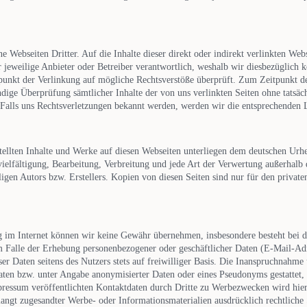
ne Webseiten Dritter. Auf die Inhalte dieser direkt oder indirekt verlinkten Web
er jeweilige Anbieter oder Betreiber verantwortlich, weshalb wir diesbezüglich
unkt der Verlinkung auf mögliche Rechtsverstöße überprüft. Zum Zeitpunkt de
dige Überprüfung sämtlicher Inhalte der von uns verlinkten Seiten ohne tatsäc
 Falls uns Rechtsverletzungen bekannt werden, werden wir die entsprechenden L
stellten Inhalte und Werke auf diesen Webseiten unterliegen dem deutschen Urhe
rvielfältigung, Bearbeitung, Verbreitung und jede Art der Verwertung außerhalb
igen Autors bzw. Erstellers. Kopien von diesen Seiten sind nur für den privaten 
ng im Internet können wir keine Gewähr übernehmen, insbesondere besteht bei 
Im Falle der Erhebung personenbezogener oder geschäftlicher Daten (E-Mail-Ad
eser Daten seitens des Nutzers stets auf freiwilliger Basis. Die Inanspruchnahm
aten bzw. unter Angabe anonymisierter Daten oder eines Pseudonyms gestattet, 
pressum veröffentlichten Kontaktdaten durch Dritte zu Werbezwecken wird hie
rlangt zugesandter Werbe- oder Informationsmaterialien ausdrücklich rechtliche 