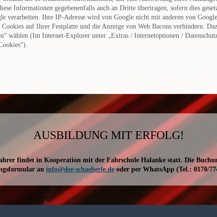
se Informationen gegebenenfalls auch an Dritte übertragen, sofern dies gesetz
le verarbeiten. Ihre IP-Adresse wird von Google nicht mit anderen von Googl
 Cookies auf Ihrer Festplatte und die Anzeige von Web Bacons verhindern. Da
n“ wählen (Im Internet-Explorer unter „Extras / Internetoptionen / Datenschutz 
 Cookies“).
AUSBILDUNG MIT ERFOLG!
hrer findet in Kooperation mit der Fahrschule Halanke statt. Die Buchu
ngsformular an
info@der-schaeberle.de
oder per WhatsApp (Tel.: 0170/77