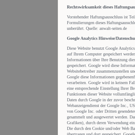
Rechtswirksamkeit dieses Haftungsau
Vorstehender Haftungsausschluss ist Tei
Formulierungen dieses Haftungsausschlu
unberührt. Quelle: anwalt-seiten.de
Google Analytics Hinweise/Datenschu
Diese Website benutzt Google Analytics
auf Ihrem Computer gespeichert werden
Informationen über Ihre Benutzung dies
gespeichert. Google wird diese Informa
Websitebetreiber zusammenzustellen un
Google diese Informationen gegebenenfal
verarbeiten. Google wird in keinem Fal
eine entsprechende Einstellung Ihrer Br
Funktionen dieser Website vollumfängli
Daten durch Google in der zuvor besch
Webanzeigendienst der Google Inc., USA
von Google Inc. oder Dritten gesendete
gesammelt und ausgewertet werden. Da
Grafiken), durch deren Verwendung ein
Die durch den Cookie und/oder Web Bac
übertragen und dort gespeichert. Googl