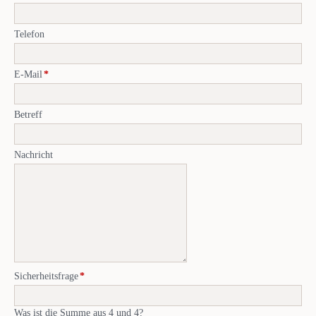
Telefon
Pflichtfeld
E-Mail
*
Betreff
Nachricht
Pflichtfeld
Sicherheitsfrage
*
Was ist die Summe aus 4 und 4?