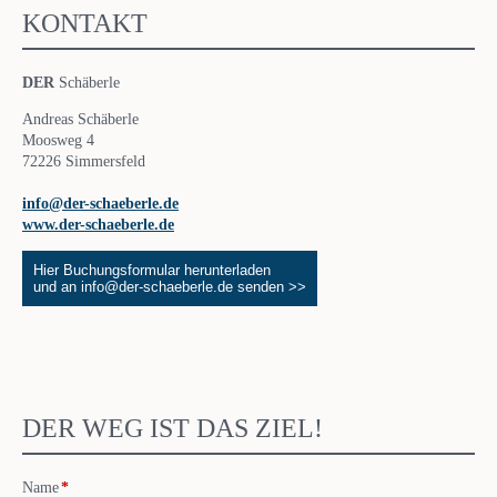
KONTAKT
DER
Schäberle
Andreas Schäberle
Moosweg 4
72226 Simmersfeld
info@der-schaeberle.de
www.der-schaeberle.de
Hier Buchungsformular herunterladen
und an info@der-schaeberle.de senden >>
DER WEG IST DAS ZIEL!
Pflichtfeld
Name
*