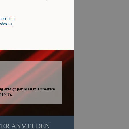
nterladen
enden >>
ng erfolgt per Mail mit unserem
41467).
TER ANMELDEN