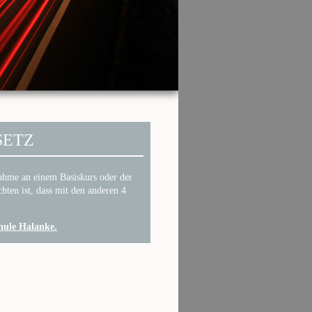
SETZ
nahme an einem Basiskurs oder der
hten ist, dass mit den anderen 4
chule Halanke.