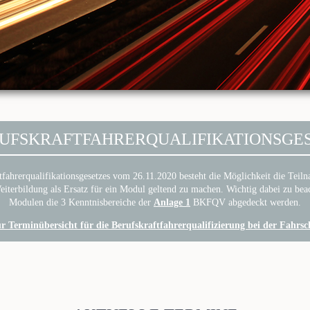
UFSKRAFTFAHRERQUALIFIKATIONSGE
fahrerqualifikationsgesetzes vom 26.11.2020 besteht die Möglichkeit die Teil
iterbildung als Ersatz für ein Modul geltend zu machen. Wichtig dabei zu beac
Modulen die 3 Kenntnisbereiche der
Anlage 1
BKFQV abgedeckt werden.
ur Terminübersicht für die Berufskraftfahrerqualifizierung bei der Fahrs